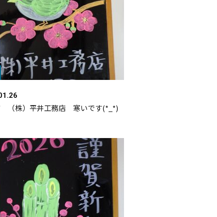
01.26
 （株）平井工務店 寒いです(*_*)