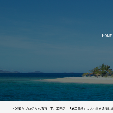
HOME
HOME
//
ブログ
// 久喜市 平井工務店 「施工実績」に犬小屋を追加し