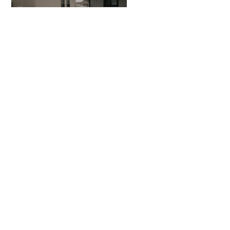
とても明るい。
これ夜の21時過ぎです。
雪が積もるとこんなに明るかったっけ？