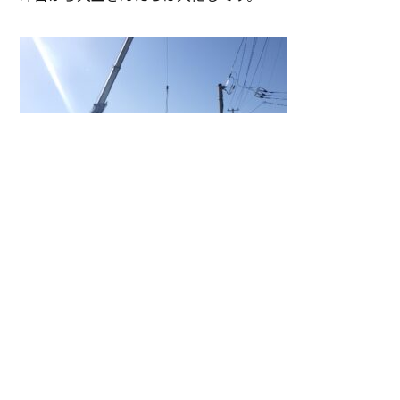
上棟式は本日夕方です(^.^)