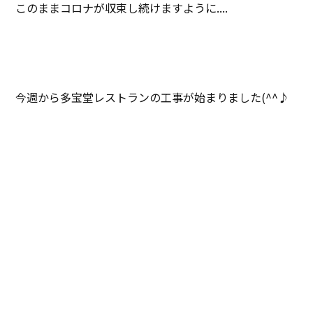
このままコロナが収束し続けますように....
今週から多宝堂レストランの工事が始まりました(^^♪
近日中に写真撮ってきますね。
じゃ、またね(^_^)/~
ブログ一覧