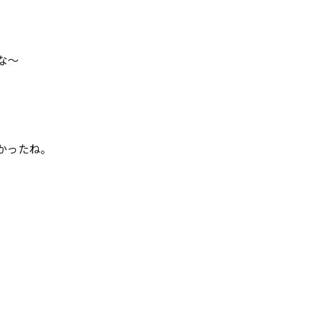
な～
かったね。