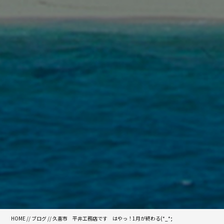
HOME
//
ブログ
// 久喜市 平井工務店です はやっ！1月が終わる(*_*;