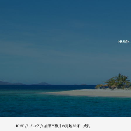
HOME
HOME
//
ブログ
// 加須市旗井の売地38坪 成約