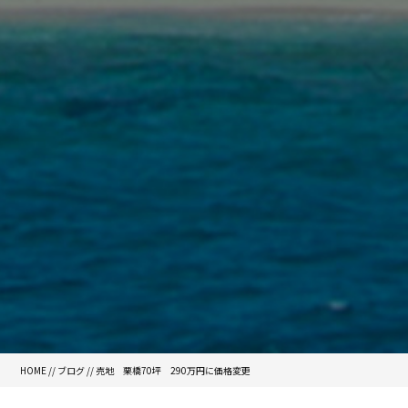
HOME
//
ブログ
// 売地 栗橋70坪 290万円に価格変更