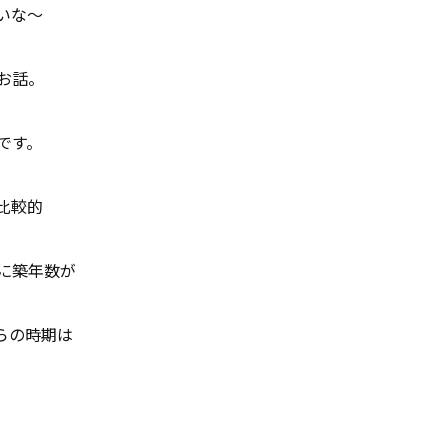
いな～
お話。
です。
比較的
に築年数が
らの時期は