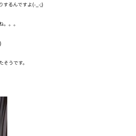
るんですよ(-_-;)
よね。。。
)
たそうです。