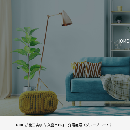
HOME
HOME
//
施工実績
//
久喜市Ｈ様 介護施設（グループホーム）