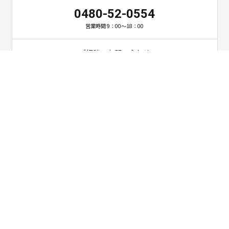
0480-52-0554
営業時間 9：00～18：00
ご相談・お問い合わせ
お問い合わせ
〒349-1103 埼玉県久喜市栗橋東6-8-17
TEL 0480-52-0554 / FAX 0480-52-1220